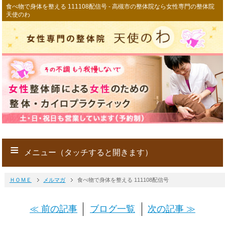
食べ物で身体を整える 111108配信号 - 高槻市の整体院なら女性専門の整体院
天使のわ
≡
メニュー（タッチすると開きます）
ＨＯＭＥ
メルマガ
食べ物で身体を整える 111108配信号
≪ 前の記事
ブログ一覧
次の記事 ≫