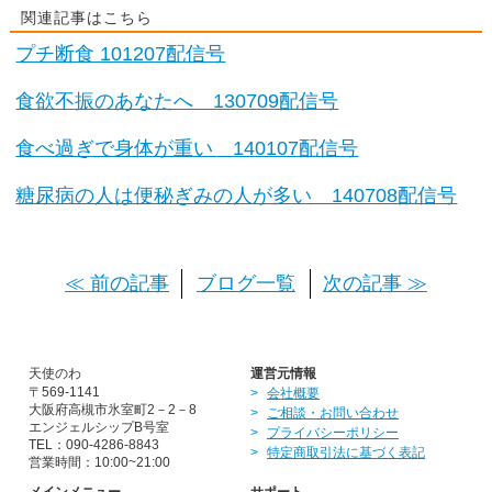
関連記事はこちら
プチ断食 101207配信号
食欲不振のあなたへ 130709配信号
食べ過ぎで身体が重い 140107配信号
糖尿病の人は便秘ぎみの人が多い 140708配信号
≪ 前の記事
ブログ一覧
次の記事 ≫
天使のわ
運営元情報
〒569-1141
会社概要
大阪府高槻市氷室町2－2－8
ご相談・お問い合わせ
エンジェルシップB号室
プライバシーポリシー
TEL：090-4286-8843
特定商取引法に基づく表記
営業時間：10:00~21:00
メインメニュー
サポート