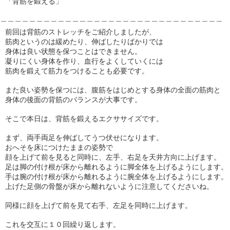
「背筋を鍛える」
＿＿＿＿＿＿＿＿＿＿＿＿＿＿＿＿＿＿＿＿＿＿＿＿＿＿＿＿＿＿＿
前回は背筋のストレッチをご紹介しましたが、
筋肉というのは緩めたり、伸ばしたりばかりでは
身体は良い状態を保つことはできません。
凝りにくい身体を作り、血行をよくしていくには
筋肉を鍛えて筋力をつけることも必要です。
また良い姿勢を保つには、腹筋をはじめとする身体の全面の筋肉と
身体の後面の背筋のバランスが大事です。
そこで本日は、背筋を鍛えるエクササイズです。
まず、両手両足を伸ばしてうつ伏せになります。
おへそを床につけたままの姿勢で
顔を上げて前を見ると同時に、左手、右足を天井方向に上げます。
足は脚の付け根が床から離れるように脚全体を上げるようにします。
手は腕の付け根が床から離れるように腕全体を上げるようにします。
上げた足側の骨盤が床から離れないように注意してくださいね。
同様に顔を上げて前を見て右手、左足を同時に上げます。
これを交互に１０回繰り返します。