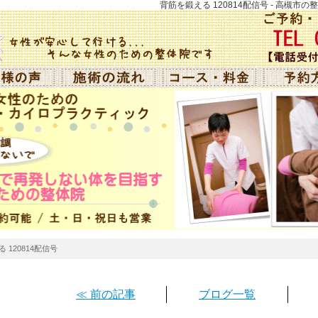
背筋を鍛える 120814配信号 - 高槻
 120814配信号
≪ 前の記事
ブログ一覧