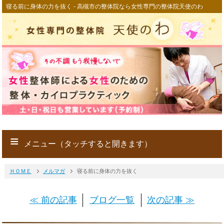
寝る前に身体の力を抜く - 高槻市の整体院なら女性専門の整体院天使のわ
≡
メニュー（タッチすると開きます）
ＨＯＭＥ
メルマガ
寝る前に身体の力を抜く
≪ 前の記事
ブログ一覧
次の記事 ≫