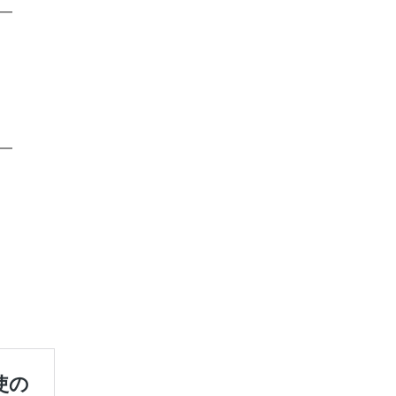
━
━
）