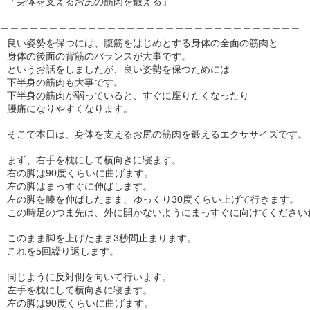
「身体を支えるお尻の筋肉を鍛える」
＿＿＿＿＿＿＿＿＿＿＿＿＿＿＿＿＿＿＿＿＿＿＿＿＿＿＿＿＿＿＿
良い姿勢を保つには、腹筋をはじめとする身体の全面の筋肉と
身体の後面の背筋のバランスが大事です。
というお話をしましたが、良い姿勢を保つためには
下半身の筋肉も大事です。
下半身の筋肉が弱っていると、すぐに座りたくなったり
腰痛になりやすくなります。
そこで本日は、身体を支えるお尻の筋肉を鍛えるエクササイズです。
まず、右手を枕にして横向きに寝ます。
右の脚は90度くらいに曲げます。
左の脚はまっすぐに伸ばします。
左の脚を膝を伸ばしたまま、ゆっくり30度くらい上げて行きます。
この時足のつま先は、外に開かないようにまっすぐに向けてください
このまま脚を上げたまま3秒間止まります。
これを5回繰り返します。
同じように反対側を向いて行います。
左手を枕にして横向きに寝ます。
左の脚は90度くらいに曲げます。