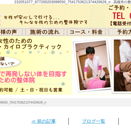
232051077_977200203099550_7541753621374420628_n
99550_7541753621374420628_n
≪ 前の記事
ブログ一覧